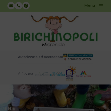
Vai
Menu
al
contenuto
Autorizzato ed Accreditato
Affiliazioni
Il Nido