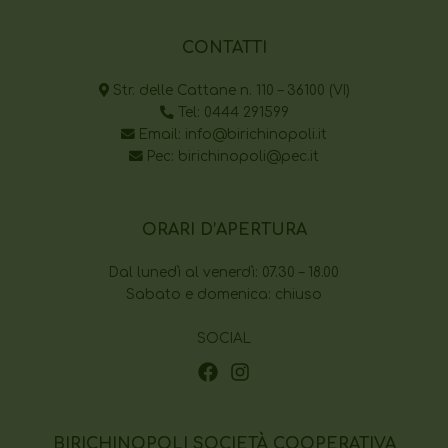
CONTATTI
Str. delle Cattane n. 110 – 36100 (VI)
Tel:
0444 291599
Email:
info@birichinopoli.it
Pec:
birichinopoli@pec.it
ORARI D’APERTURA
Dal lunedì al venerdì: 07.30 – 18.00
Sabato e domenica: chiuso
SOCIAL
BIRICHINOPOLI SOCIETÀ COOPERATIVA